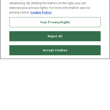
advertising. By clicking the button on the right, you can
exercise your privacy rights. For more information see our
privacy notice
Cookie Policy
Your Privacy Rights
Reject All
Accept Cookies
Chicago
Illinois dará ayuda de $400 a familias que
perdieron SNAP tras cambios federales