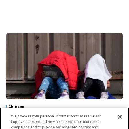
Chicago
Advierten que menores migrantes no
We process your personal information to measure and
acompañados podrían quedarse sin
improve our sites and service, to assist our marketing
representación legal
campaigns and to provide personalised content and