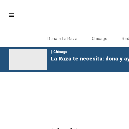
Dona a La Raza
Chicago
Re
Chicago
La Raza te necesita: dona y a