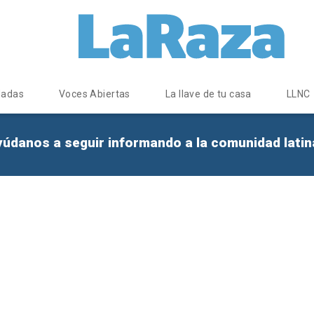
dadas
Voces Abiertas
La llave de tu casa
LLNC
yúdanos a seguir informando a la comunidad lati