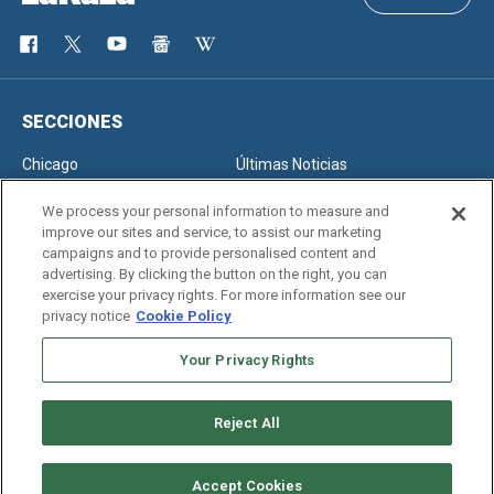
SECCIONES
Chicago
Últimas Noticias
Inmigración
Opinión
We process your personal information to measure and
improve our sites and service, to assist our marketing
campaigns and to provide personalised content and
advertising. By clicking the button on the right, you can
SERVICIOS
exercise your privacy rights. For more information see our
privacy notice
Cookie Policy
Newsletter
Horóscopo
Clasificados
Edición Impresa
Your Privacy Rights
Reject All
Copyright © 2026. All rights reserved
Accept Cookies