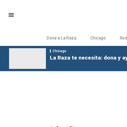
Dona a La Raza
Chicago
Re
Chicago
La Raza te necesita: dona y a