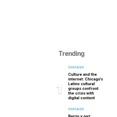
Trending
CHICAGO
Culture and the
internet: Chicago’s
Latino cultural
1
groups confront
the crisis with
digital content
CHICAGO
Barrio y paz: