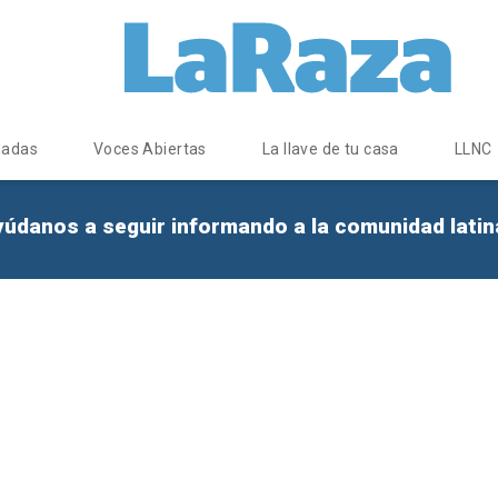
dadas
Voces Abiertas
La llave de tu casa
LLNC
yúdanos a seguir informando a la comunidad lati