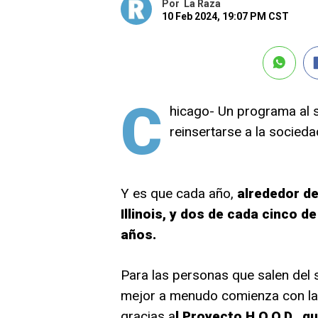
Por
La Raza
10 Feb 2024, 19:07 PM CST
C
hicago- Un programa al s
reinsertarse a la socieda
Y es que cada año,
alrededor de
Illinois, y dos de cada cinco d
años.
Para las personas que salen del si
mejor a menudo comienza con la 
gracias a
l Proyecto H.O.O.D., 