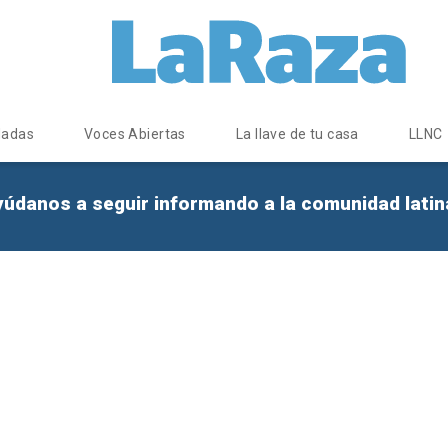
dadas
Voces Abiertas
La llave de tu casa
LLNC
yúdanos a seguir informando a la comunidad lati