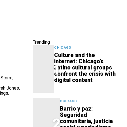
Trending
CHICAGO
Culture and the
internet: Chicago’s
1
Latino cultural groups
confront the crisis with
 Storm,
digital content
rah Jones,
ings,
CHICAGO
Barrio y paz:
Seguridad
2
comunitaria, justicia