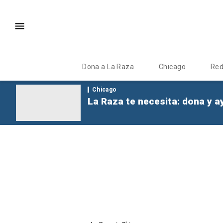
Dona a La Raza
Chicago
Re
Chicago
La Raza te necesita: dona y a