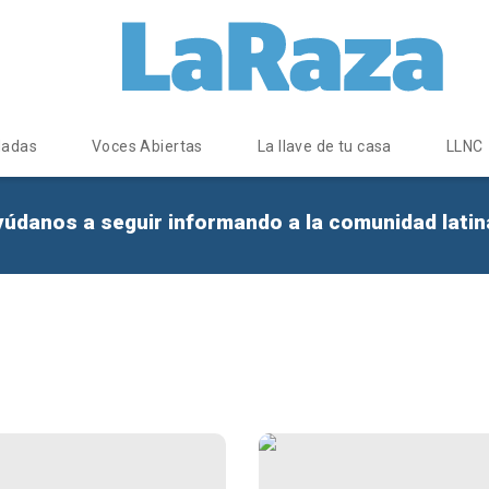
dadas
Voces Abiertas
La llave de tu casa
LLNC
yúdanos a seguir informando a la comunidad lati