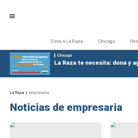
Dona a La Raza
Chicago
Re
Chicago
La Raza te necesita: dona y a
La Raza
empresaria
Noticias de empresaria