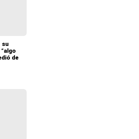
n su
 “algo
edió de