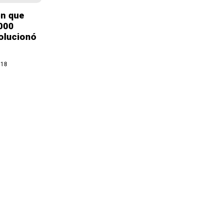
en que
000
volucionó
018