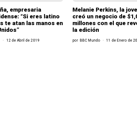
ña, empresaria
Melanie Perkins, la jov
dense: “Si eres latino
creó un negocio de $1,
s te atan las manos en
millones con el que re
Unidos”
la edición
o
12 de Abril de 2019
por
BBC Mundo
11 de Enero de 2