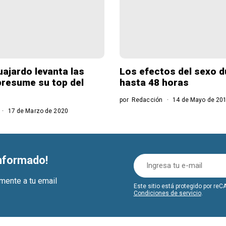
uajardo levanta las
Los efectos del sexo 
resume su top del
hasta 48 horas
por
Redacción
14 de Mayo de 20
17 de Marzo de 2020
informado!
amente a tu email
Este sitio está protegido por r
Condiciones de servicio
.