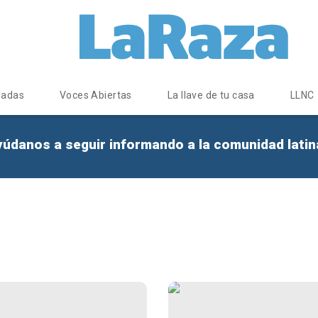
dadas
Voces Abiertas
La llave de tu casa
LLNC
yúdanos a seguir informando a la comunidad lati