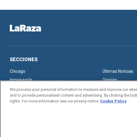
SECCIONES
Chicago
Últimas Noticias
Inmigración
Opinión
We process your personal information to measure and improve our sites
and to provide personalised content and advertising. By clicking the butt
rights. For more information see our privacy notice
Cookie Policy
Copyright © 2026. All rights reserved