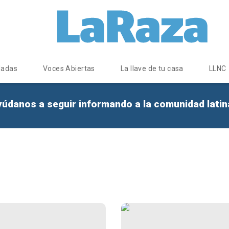
dadas
Voces Abiertas
La llave de tu casa
LLNC
yúdanos a seguir informando a la comunidad lati