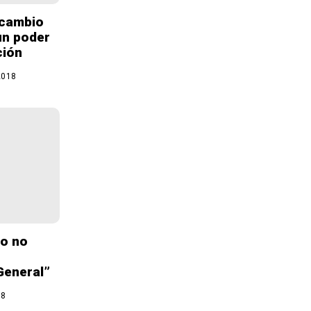
 cambio
un poder
ción
2018
do no
General”
18