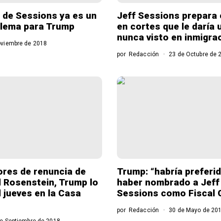
de Sessions ya es un
Jeff Sessions prepara
blema para Trump
en cortes que le daría 
nunca visto en inmigra
viembre de 2018
por
Redacción
23 de Octubre de 
res de renuncia de
Trump: “habría preferi
al Rosenstein, Trump lo
haber nombrado a Jeff
l jueves en la Casa
Sessions como Fiscal 
por
Redacción
30 de Mayo de 20
e Septiembre de 2018