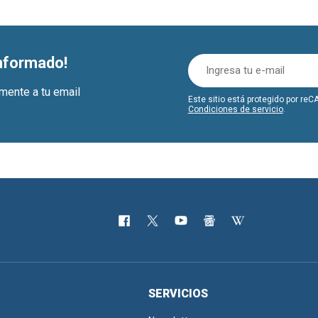
informado!
amente a tu email
Este sitio está protegido por r
Condiciones de servicio
.
SERVICIOS