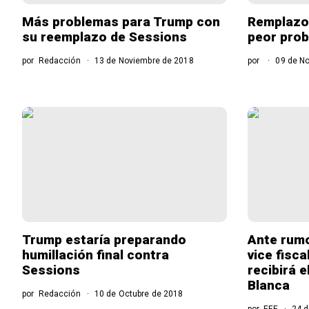
Más problemas para Trump con
Remplazo 
su reemplazo de Sessions
peor pro
por
Redacción
13 de Noviembre de 2018
por
09 de No
Trump estaría preparando
Ante rumo
humillación final contra
vice fisc
Sessions
recibirá e
Blanca
por
Redacción
10 de Octubre de 2018
por
EFE
24 d