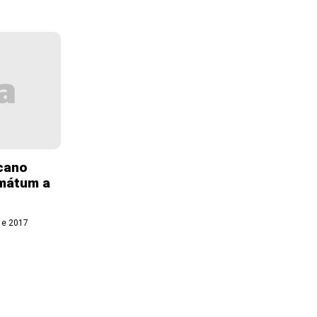
icano
imátum a
de 2017