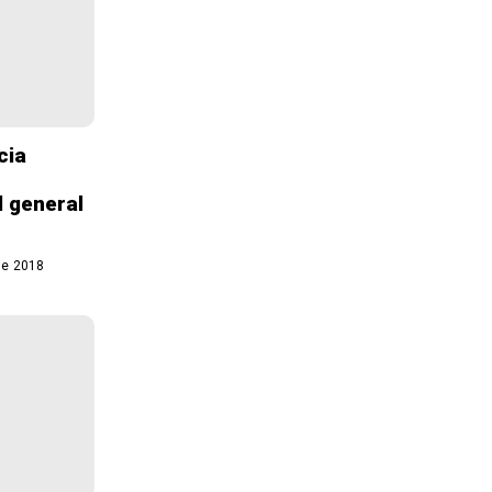
cia
 general
de 2018