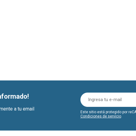
informado!
amente a tu email
Este sitio está protegido por r
Condiciones de servicio
.