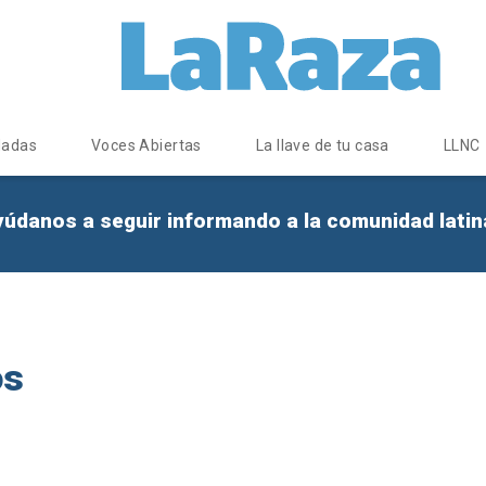
dadas
Voces Abiertas
La llave de tu casa
LLNC
yúdanos a seguir informando a la comunidad lati
os