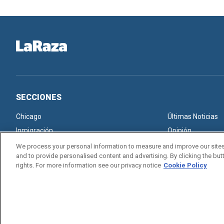
SECCIONES
Chicago
Últimas Noticias
Inmigración
Opinión
We process your personal information to measure and improve our sites
and to provide personalised content and advertising. By clicking the butt
rights. For more information see our privacy notice
Cookie Policy
Copyright © 2026. All rights reserved