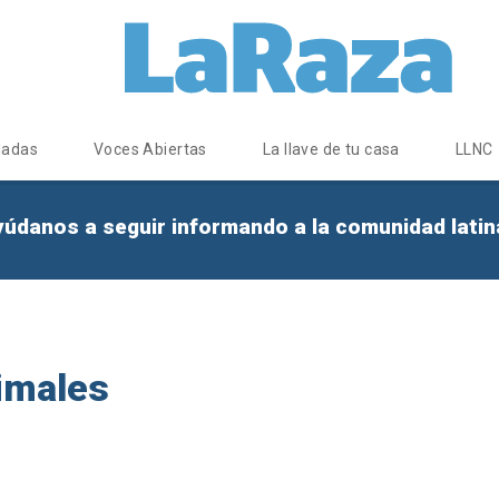
dadas
Voces Abiertas
La llave de tu casa
LLNC
yúdanos a seguir informando a la comunidad lati
nimales