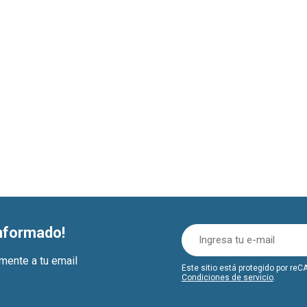
informado!
amente a tu email
Este sitio está protegido por r
Condiciones de servicio
.