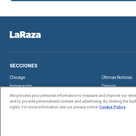
SECCIONES
Chicago
Últimas Noticias
Inmigración
Opinión
We process your personal information to measure and improve our sites
and to provide personalised content and advertising. By clicking the butt
rights. For more information see our privacy notice
Cookie Policy
Copyright © 2026. All rights reserved