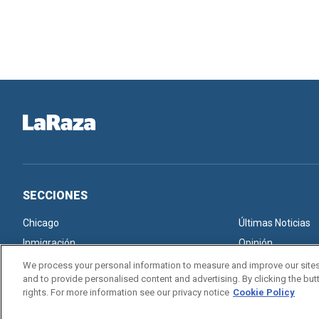
SECCIONES
Chicago
Últimas Noticias
Inmigración
Opinión
We process your personal information to measure and improve our sites
and to provide personalised content and advertising. By clicking the butt
rights. For more information see our privacy notice
Cookie Policy