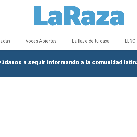
dadas
Voces Abiertas
La llave de tu casa
LLNC
yúdanos a seguir informando a la comunidad lati