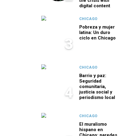
the crisis with
digital content
CHICAGO
Pobreza y mujer
latina: Un duro
ciclo en Chicago
3
CHICAGO
Barrio y paz:
Seguridad
comunitaria,
4
justicia social y
periodismo local
CHICAGO
El muralismo
hispano en
Chicago: paredes