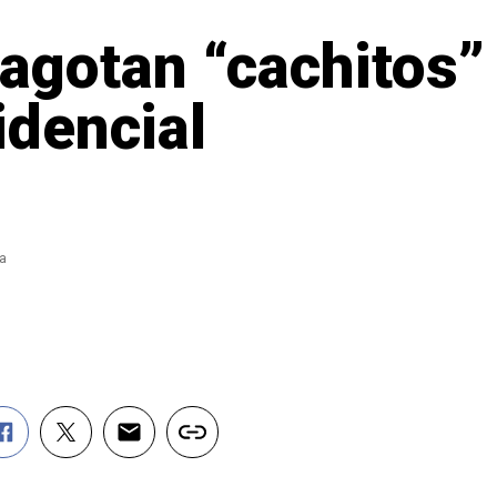
agotan “cachitos” p
idencial
a