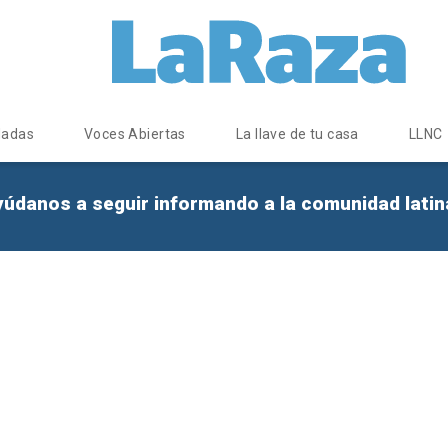
dadas
Voces Abiertas
La llave de tu casa
LLNC
yúdanos a seguir informando a la comunidad lati