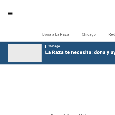
Dona a La Raza
Chicago
Re
Chicago
La Raza te necesita: dona y a