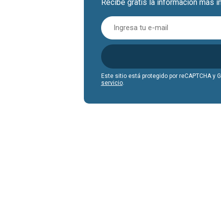
Recibe gratis la información más i
Este sitio está protegido por reCAPTCHA y 
servicio
.