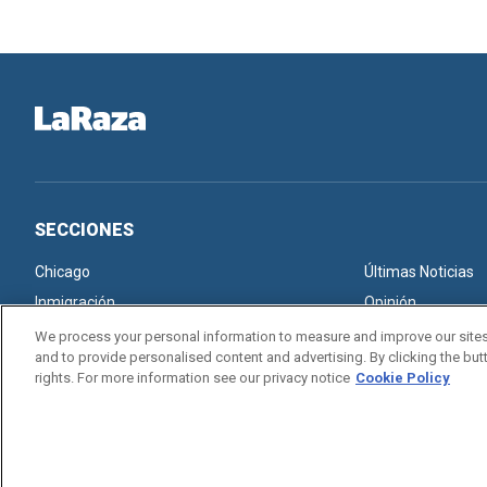
SECCIONES
Chicago
Últimas Noticias
Inmigración
Opinión
We process your personal information to measure and improve our sites
and to provide personalised content and advertising. By clicking the butt
rights. For more information see our privacy notice
Cookie Policy
Copyright © 2026. All rights reserved