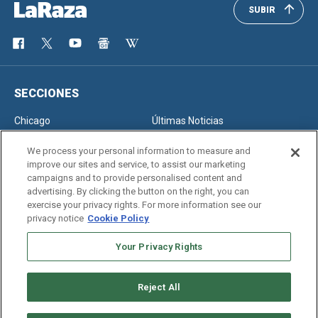
SUBIR
SECCIONES
Chicago
Últimas Noticias
Inmigración
Opinión
We process your personal information to measure and
improve our sites and service, to assist our marketing
campaigns and to provide personalised content and
advertising. By clicking the button on the right, you can
SERVICIOS
exercise your privacy rights. For more information see our
privacy notice
Cookie Policy
Newsletter
Horóscopo
Clasificados
Edición Impresa
Your Privacy Rights
Reject All
Copyright © 2026. All rights reserved