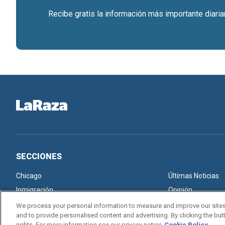
Recibe gratis la información más importante diari
SECCIONES
Chicago
Últimas Noticias
Inmigración
Opinión
We process your personal information to measure and improve our sites
and to provide personalised content and advertising. By clicking the butt
rights. For more information see our privacy notice
Cookie Policy