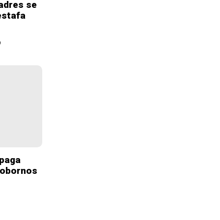
padres se
estafa
9
 paga
 sobornos