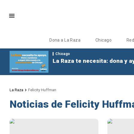
Dona a La Raza
Chicago
Re
Chicago
La Raza te necesita: dona y a
La Raza
Felicity Huffman
Noticias de Felicity Huffm