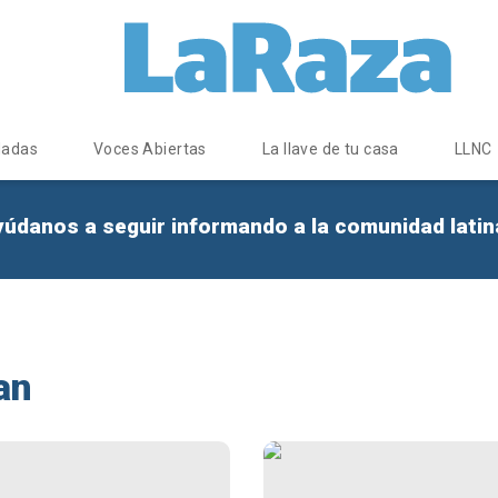
dadas
Voces Abiertas
La llave de tu casa
LLNC
yúdanos a seguir informando a la comunidad lati
an