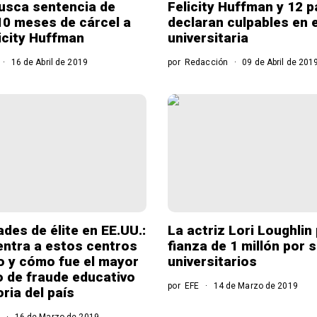
busca sentencia de
Felicity Huffman y 12 
10 meses de cárcel a
declaran culpables en 
licity Huffman
universitaria
16 de Abril de 2019
por
Redacción
09 de Abril de 201
ades de élite en EE.UU.:
La actriz Lori Loughlin
ntra a estos centros
fianza de 1 millón por
o y cómo fue el mayor
universitarios
 de fraude educativo
por
EFE
14 de Marzo de 2019
oria del país
o
16 de Marzo de 2019