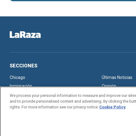
SECCIONES
Chicago
Últimas Noticias
Inmigración
Opinión
We process your personal information to measure and improve our sites
and to provide personalised content and advertising. By clicking the butt
rights. For more information see our privacy notice
Cookie Policy
Copyright © 2026. All rights reserved