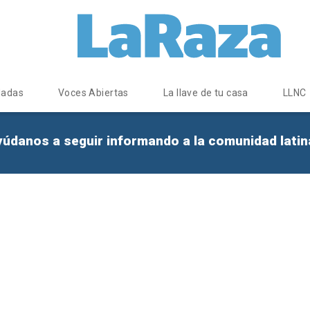
dadas
Voces Abiertas
La llave de tu casa
LLNC
yúdanos a seguir informando a la comunidad lati