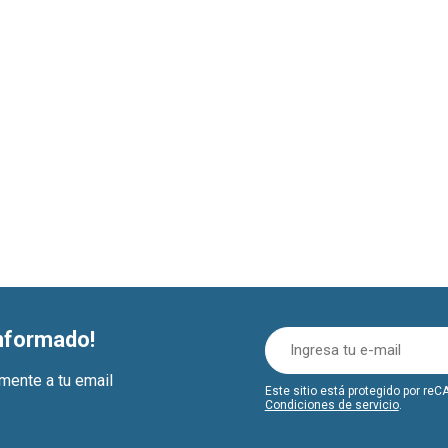
informado!
amente a tu email
Este sitio está protegido por r
Condiciones de servicio
.