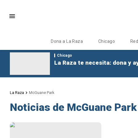
Dona a La Raza
Chicago
Re
Chicago
La Raza te necesita: dona y a
La Raza
McGuane Park
Noticias de McGuane Park