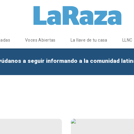
dadas
Voces Abiertas
La llave de tu casa
LLNC
yúdanos a seguir informando a la comunidad lati