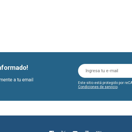
informado!
amente a tu email
Este sitio está protegido por r
Condiciones de servicio
.