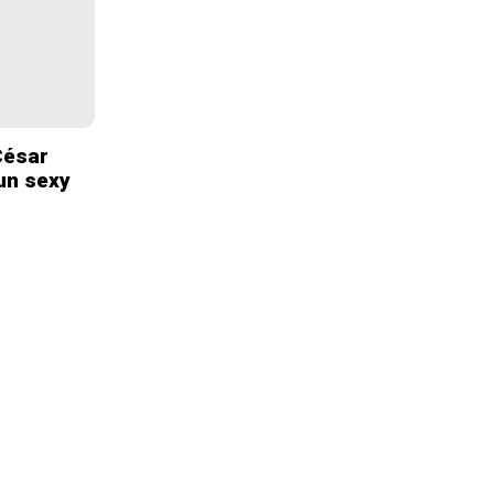
 César
 un sexy