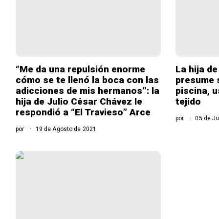
“Me da una repulsión enorme
La hija d
cómo se te llenó la boca con las
presume s
adicciones de mis hermanos”: la
piscina, 
hija de Julio César Chávez le
tejido
respondió a “El Travieso” Arce
por
05 de Ju
por
19 de Agosto de 2021