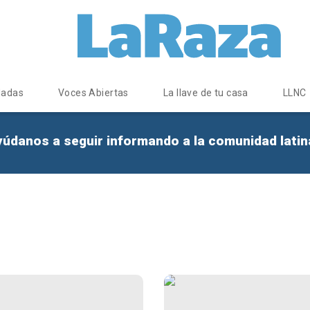
dadas
Voces Abiertas
La llave de tu casa
LLNC
yúdanos a seguir informando a la comunidad lati