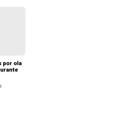
 por ola
durante
0