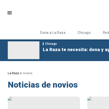
Dona a La Raza
Chicago
Re
Chicago
La Raza te necesita: dona y a
La Raza
novios
Noticias de novios