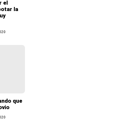
 el
otar la
muy
020
tando que
ovio
020