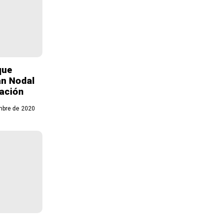
que
ian Nodal
ración
mbre de 2020