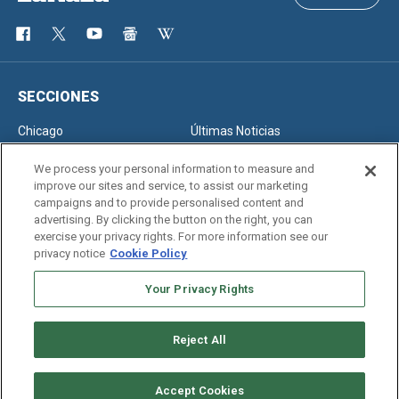
SECCIONES
Chicago
Últimas Noticias
Inmigración
Opinión
We process your personal information to measure and
improve our sites and service, to assist our marketing
campaigns and to provide personalised content and
advertising. By clicking the button on the right, you can
SERVICIOS
exercise your privacy rights. For more information see our
privacy notice
Cookie Policy
Newsletter
Horóscopo
Clasificados
Edición Impresa
Your Privacy Rights
Reject All
Copyright © 2026. All rights reserved
Accept Cookies