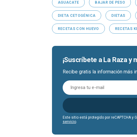
AGUACATE
BAJAR DE PESO
DIETA CETOGÉNICA
DIETAS
RECETAS CON HUEVO
RECETAS K
¡Suscríbete a La Raza y
Recibe gratis la información más i
Este sitio está protegido por reCAPTCHA y 
servicio
.