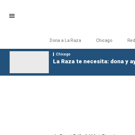
Dona a La Raza
Chicago
Re
Chicago
La Raza te necesita: dona y a