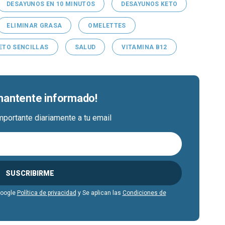
DESAYUNOS EN 10 MINUTOS
DESAYUNOS KETO
ELIMINAR GRASA
OMELETTES
ETO SENCILLAS
SALUD
VITAMINA B12
 mantente informado!
mportante diariamente a tu email
SUSCRIBIRME
Google
Política de privacidad
y Se aplican las
Condiciones de