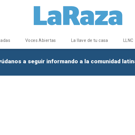
dadas
Voces Abiertas
La llave de tu casa
LLNC
yúdanos a seguir informando a la comunidad lati