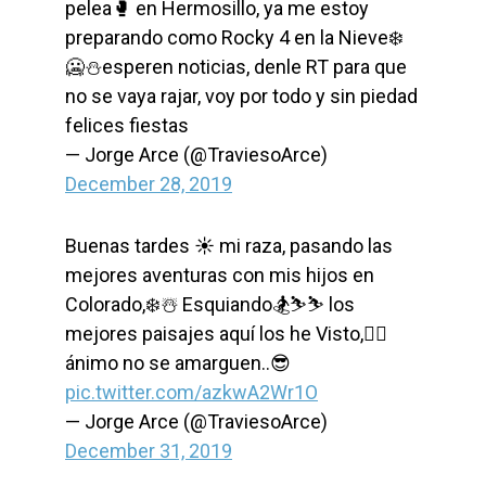
pelea🥊 en Hermosillo, ya me estoy
preparando como Rocky 4 en la Nieve❄️
🥶⛄️esperen noticias, denle RT para que
no se vaya rajar, voy por todo y sin piedad
felices fiestas
— Jorge Arce (@TraviesoArce)
December 28, 2019
Buenas tardes ☀️ mi raza, pasando las
mejores aventuras con mis hijos en
Colorado,❄️☃️ Esquiando🏂⛷⛷ los
mejores paisajes aquí los he Visto,☝🏻
ánimo no se amarguen..😎
pic.twitter.com/azkwA2Wr1O
— Jorge Arce (@TraviesoArce)
December 31, 2019