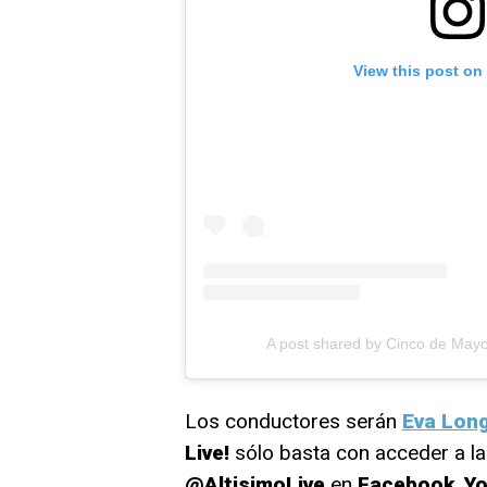
View this post on
A post shared by Cinco de May
Los conductores serán
Eva Long
Live!
sólo basta con acceder a las
@AltisimoLive
en
Facebook
,
Y