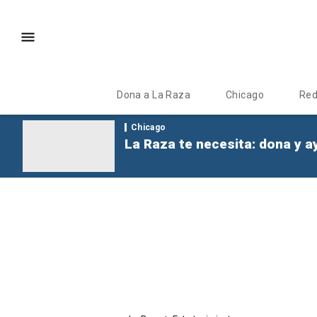
Dona a La Raza
Chicago
Re
Chicago
La Raza te necesita: dona y a