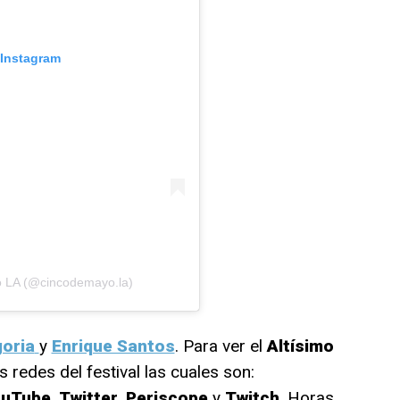
 Instagram
o LA (@cincodemayo.la)
oria
y
Enrique Santos
. Para ver el
Altísimo
 redes del festival las cuales son:
ouTube
,
Twitter
,
Periscope
y
Twitch
. Horas