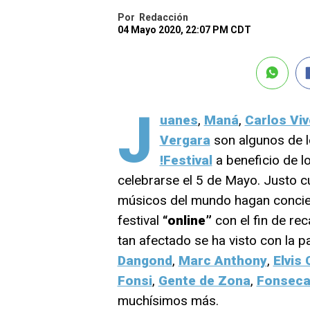
Por
Redacción
04 Mayo 2020, 22:07 PM CDT
J
uanes
,
Maná
,
Carlos Vi
Vergara
son algunos de l
!Festival
a beneficio de l
celebrarse el 5 de Mayo. Justo cu
músicos del mundo hagan conciert
festival
“online”
con el fin de rec
tan afectado se ha visto con la 
Dangond
,
Marc Anthony
,
Elvis
Fonsi
,
Gente de Zona
,
Fonsec
muchísimos más.