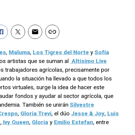
ves
,
Maluma
,
Los Tigres del Norte
y
Sofía
os artistas que se suman al
Altísimo Live
os trabajadores agrícolas, precisamente por
ando la situación ha llevado a que todos los
os virtuales, surge la idea de hacer este
audar fondos y ayudar al sector agrícola, que
pandemia. También se unirán
Silvestre
 Crespo
,
Gloria Trevi
, el dúo
Jesse & Joy
,
Luis
a
,
Ivy Queen
,
Gloria
y
Emilio Estefan
, entre