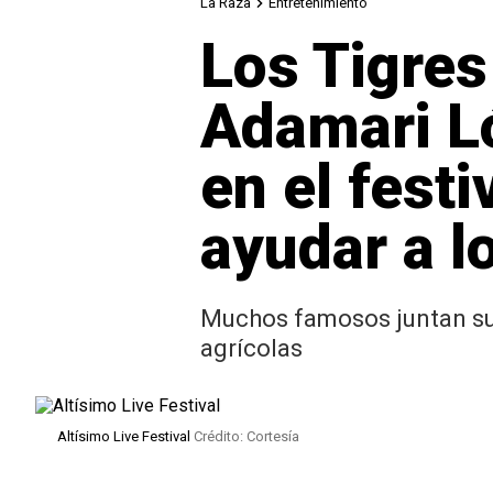
La Raza
Entretenimiento
Los Tigres
Adamari Ló
en el festi
ayudar a l
Muchos famosos juntan sus 
agrícolas
Altísimo Live Festival
Crédito: Cortesía