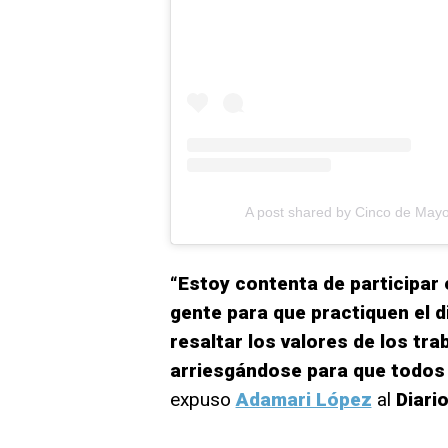
A post shared by Cinco de May
“Estoy contenta de participar e
gente para que practiquen el d
resaltar los valores de los tr
arriesgándose para que todos
expuso
Adamari López
al
Diari