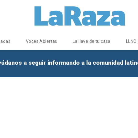
dadas
Voces Abiertas
La llave de tu casa
LLNC
yúdanos a seguir informando a la comunidad lati