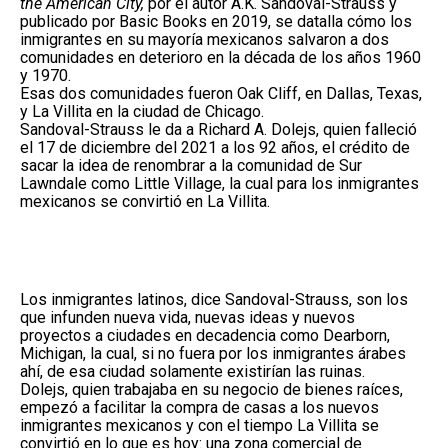
the American City,
por el autor A.K. Sandoval-Strauss y
publicado por Basic Books en 2019, se datalla cómo los
inmigrantes en su mayoría mexicanos salvaron a dos
comunidades en deterioro en la década de los años 1960
y 1970.
Esas dos comunidades fueron Oak Cliff, en Dallas, Texas,
y La Villita en la ciudad de Chicago.
Sandoval-Strauss le da a Richard A. Dolejs, quien falleció
el 17 de diciembre del 2021 a los 92 años, el crédito de
sacar la idea de renombrar a la comunidad de Sur
Lawndale como Little Village, la cual para los inmigrantes
mexicanos se convirtió en La Villita.
Los inmigrantes latinos, dice Sandoval-Strauss, son los
que infunden nueva vida, nuevas ideas y nuevos
proyectos a ciudades en decadencia como Dearborn,
Michigan, la cual, si no fuera por los inmigrantes árabes
ahí, de esa ciudad solamente existirían las ruinas.
Dolejs, quien trabajaba en su negocio de bienes raíces,
empezó a facilitar la compra de casas a los nuevos
inmigrantes mexicanos y con el tiempo La Villita se
convirtió en lo que es hoy: una zona comercial de