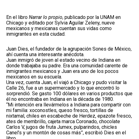
En el libro
Narrar lo propio
, publicado por la UNAM en
Chicago y editado por Sylvia Aguilar Zeleny, nueve
mexicanos y mexicanas cuentan sus vidas como
inmigrantes en esta ciudad.
Juan Dies, el fundador de la agrupación Sones de México,
ahí cuenta una interesante anécdota.
Juan inmigró de joven al estado vecino de Indiana en
donde trabajaba su padre. Era una comunidad carente de
inmigrantes mexicanos y Juan era uno de los pocos
mexicanos en su escuela.
Una vez, cuenta Juan, el viajó a Chicago y pudo visitar la
Calle 26, fue a un supermercado y lo que encontró lo
sorprendió. Se gasto 100 dólares en varios productos que
él no encontraba en Indiana en la década de 1980.
“Mi intención era llevármelos a Indiana para compartir con
mi familia: xoconostles, queso fresco, tortillas de
nixtamal, chiles en escabeche de Herdez, epazote fresco,
ates de membrillo, cajeta marca Coronado, chocolate
Carlos V, jugos de fruta Jumex, pulparindos, chicles
Canel’s y un montón de cosas más”, escribió Dies en el
libro.