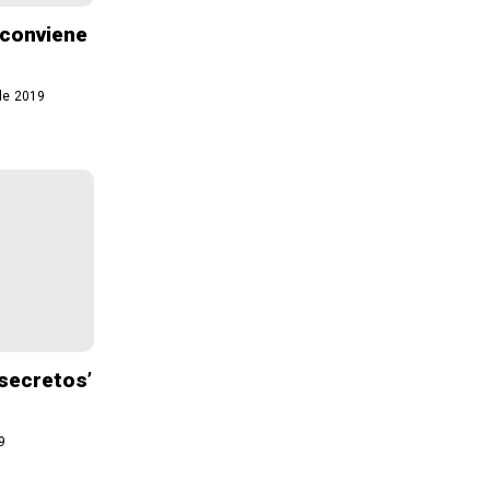
 conviene
de 2019
‘secretos’
9