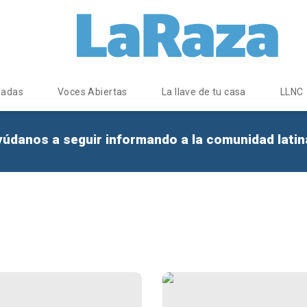
dadas
Voces Abiertas
La llave de tu casa
LLNC
yúdanos a seguir informando a la comunidad lati