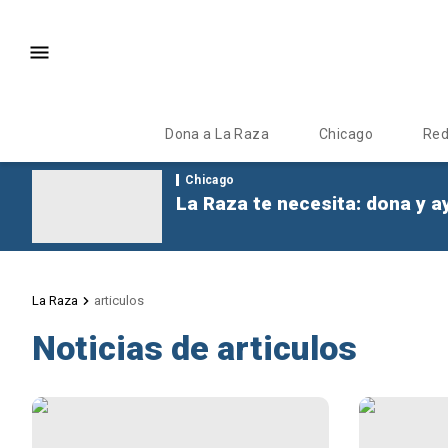
Dona a La Raza
Chicago
Re
Chicago
La Raza te necesita: dona y a
La Raza
articulos
Noticias de articulos