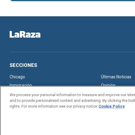
SECCIONES
Chicago
Últimas Noticias
Inmigración
Opinión
We process your personal information to measure and improve our sites
and to provide personalised content and advertising. By clicking the butt
rights. For more information see our privacy notice
Cookie Policy
Copyright © 2026. All rights reserved