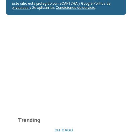
Este sitio está protegido por reCAPTCHA y Google
Política de
privacidad
y Se aplican las
Condiciones de servicio
.
Trending
CHICAGO