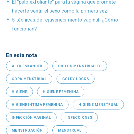
El “palo exfoliante” para la vagina que promete
hacerte sentir el sexo como la primera vez
5 técnicas de rejuvenecimiento vaginal: ¿Cómo
funcionan?
En esta nota
ALEX ESKANDER
CICLOS MENSTRUALES
COPA MENSTRUAL
GOLDY LOCKS
HIGIENE
HIGIENE FEMENINA
HIGIENE ÍNTIMA FEMENINA
HIGIENE MENSTRUAL
INFECCIÓN VAGINAL
INFECCIONES
MENSTRUACIÓN
MENSTRUAL