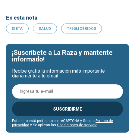
En esta nota
DIETA
SALUD
TRIGLICÉRIDOS
¡Suscríbete a La Raza y mantente
informado!
Recibe gratis la información más importante
diariamente a tu email
SUSCRIBIRME
Este sitio está protegido por reCAPTCHA y Google
Política de
privacidad
y Se aplican las
Condiciones de servicio
.