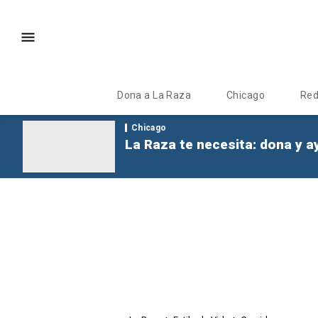
Dona a La Raza
Chicago
Re
Chicago
La Raza te necesita: dona y a