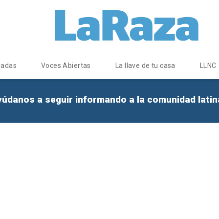
dadas
Voces Abiertas
La llave de tu casa
LLNC
yúdanos a seguir informando a la comunidad lati