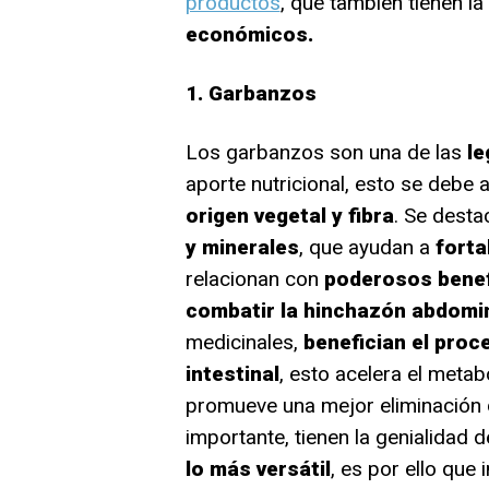
productos
, que también tienen la
económicos.
1. Garbanzos
Los garbanzos son una de las
le
aporte nutricional, esto se debe
origen vegetal y fibra
. Se desta
y minerales
, que ayudan a
forta
relacionan con
poderosos benef
combatir la hinchazón abdomi
medicinales,
benefician el proc
intestinal
, esto acelera el meta
promueve una mejor eliminación 
importante, tienen la genialidad d
lo más versátil
, es por ello que 