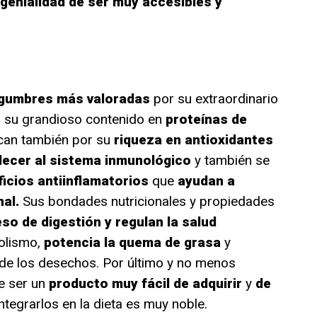
genialidad de ser muy accesibles y
gumbres más valoradas
por su extraordinario
 a su grandioso contenido en
proteínas de
can también por su
riqueza en antioxidantes
lecer al sistema inmunológico
y también se
icios antiinflamatorios
que
ayudan a
nal.
Sus bondades nutricionales y propiedades
eso de digestión y regulan la salud
bolismo,
potencia la quema de grasa
y
de los desechos. Por último y no menos
e ser un
producto muy fácil de adquirir
y
de
integrarlos en la dieta es muy noble.