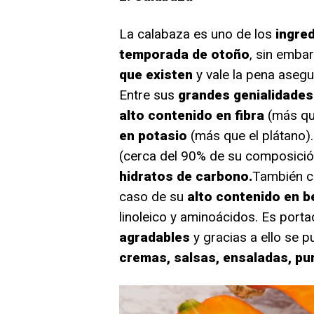
La calabaza es uno de los
ingre
temporada de otoño
, sin emba
que existen
y vale la pena aseg
Entre sus
grandes genialidades
alto contenido en fibra
(más que
en potasio
(más que el plátano).
(cerca del 90% de su composició
hidratos de carbono.
También c
caso de su
alto contenido en 
linoleico y aminoácidos. Es port
agradables
y gracias a ello se p
cremas, salsas, ensaladas, pu