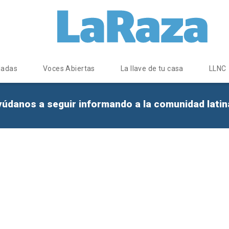
dadas
Voces Abiertas
La llave de tu casa
LLNC
yúdanos a seguir informando a la comunidad lati