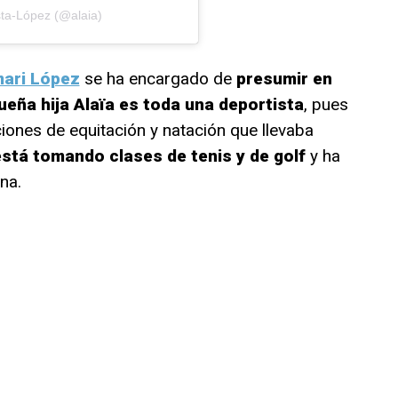
sta-López (@alaia)
ari López
se ha encargado de
presumir en
eña hija Alaïa
es toda una deportista
, pues
iones de equitación y natación que llevaba
está tomando clases de tenis y de golf
y ha
na.