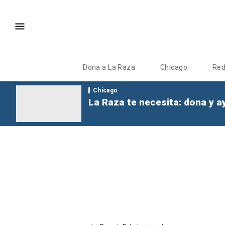
Dona a La Raza
Chicago
Re
Chicago
La Raza te necesita: dona y a