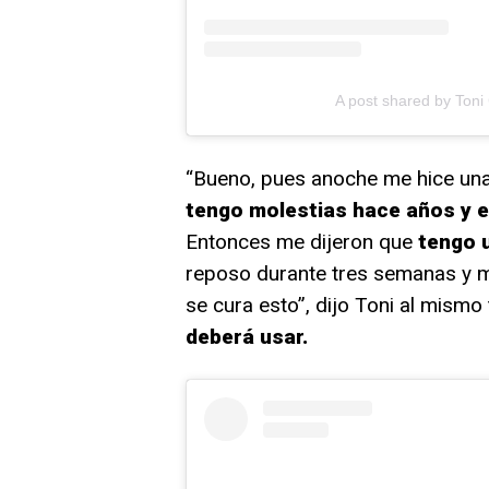
A post shared by Toni
“Bueno, pues anoche me hice una
tengo molestias hace años y en
Entonces me dijeron que
tengo 
reposo durante tres semanas y m
se cura esto”, dijo Toni al mism
deberá usar.