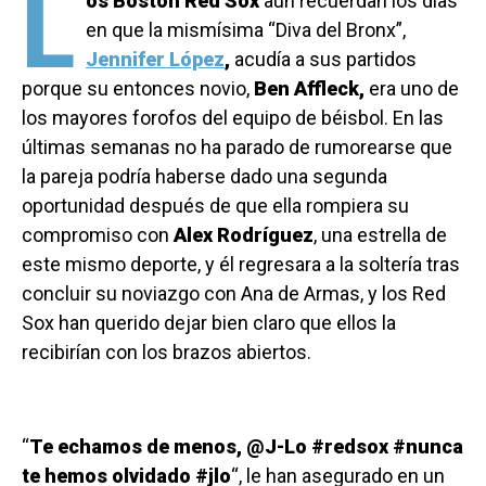
L
os Boston Red Sox
aún recuerdan los días
en que la mismísima “Diva del Bronx”,
Jennifer López
,
acudía a sus partidos
porque su entonces novio,
Ben Affleck,
era uno de
los mayores forofos del equipo de béisbol. En las
últimas semanas no ha parado de rumorearse que
la pareja podría haberse dado una segunda
oportunidad después de que ella rompiera su
compromiso con
Alex Rodríguez
, una estrella de
este mismo deporte, y él regresara a la soltería tras
concluir su noviazgo con Ana de Armas, y los Red
Sox han querido dejar bien claro que ellos la
recibirían con los brazos abiertos.
“
Te echamos de menos, @J-Lo #redsox #nunca
te hemos olvidado #jlo
“, le han asegurado en un