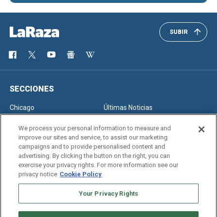
SUBIR
SECCIONES
Chicago
Últimas Noticias
Inmigración
Opinión
We process your personal information to measure and
improve our sites and service, to assist our marketing
campaigns and to provide personalised content and
advertising. By clicking the button on the right, you can
SERVICIOS
exercise your privacy rights. For more information see our
privacy notice
Cookie Policy
Newsletter
Horóscopo
Clasificados
Edición Impresa
Your Privacy Rights