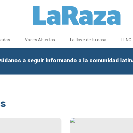
dadas
Voces Abiertas
La llave de tu casa
LLNC
yúdanos a seguir informando a la comunidad lati
os