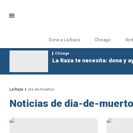
Dona a La Raza
Chicago
Re
Chicago
La Raza te necesita: dona y a
La Raza
dia-de-muertos
Noticias de dia-de-muert