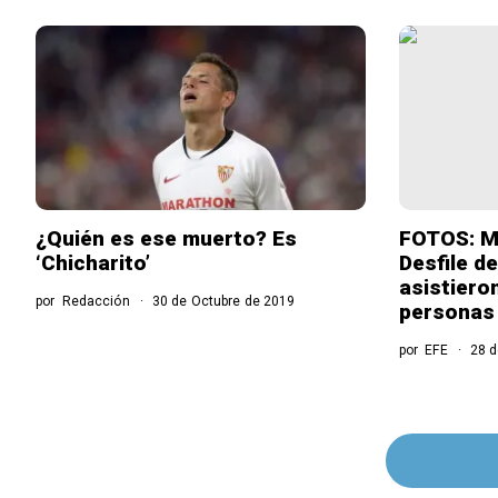
¿Quién es ese muerto? Es
FOTOS: M
‘Chicharito’
Desfile d
asistiero
por
Redacción
30 de Octubre de 2019
personas
por
EFE
28 d