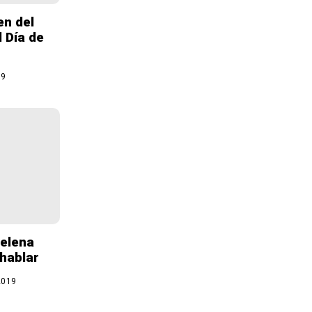
en del
l Día de
19
Selena
hablar
2019