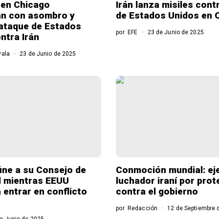
 en Chicago
Irán lanza misiles cont
an con asombro y
de Estados Unidos en 
l ataque de Estados
por
EFE
23 de Junio de 2025
ntra Irán
vala
23 de Junio de 2025
ne a su Consejo de
Conmoción mundial: ej
d mientras EEUU
luchador iraní por prot
 entrar en conflicto
contra el gobierno
por
Redacción
12 de Septiembre 
e Junio de 2025