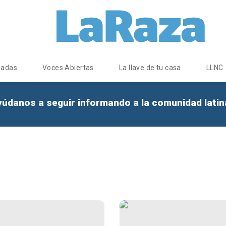
dadas
Voces Abiertas
La llave de tu casa
LLNC
yúdanos a seguir informando a la comunidad lati