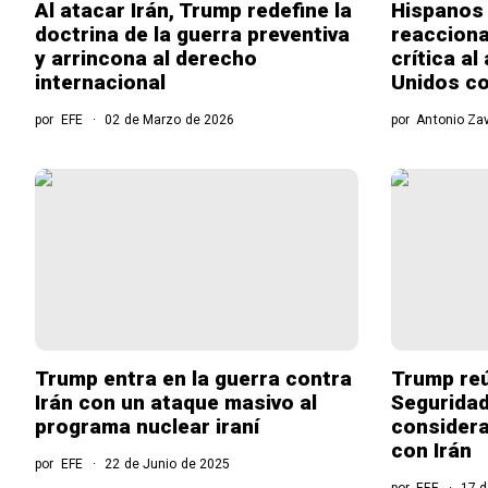
Al atacar Irán, Trump redefine la
Hispanos
doctrina de la guerra preventiva
reaccion
y arrincona al derecho
crítica a
internacional
Unidos co
por
EFE
02 de Marzo de 2026
por
Antonio Za
Trump entra en la guerra contra
Trump reú
Irán con un ataque masivo al
Segurida
programa nuclear iraní
considera
con Irán
por
EFE
22 de Junio de 2025
por
EFE
17 d