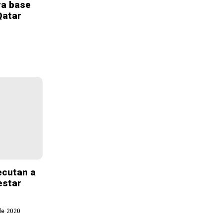
ra base
Qatar
ecutan a
estar
de 2020