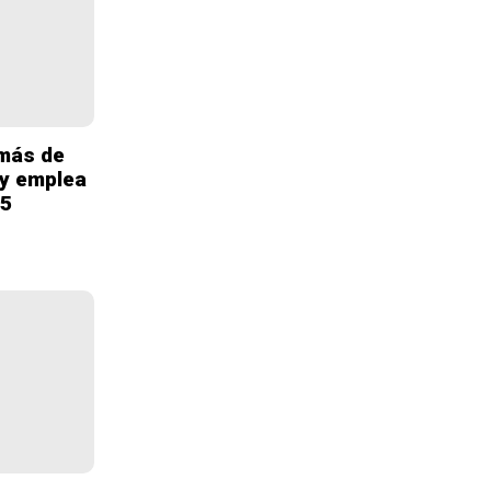
más de
 y emplea
35