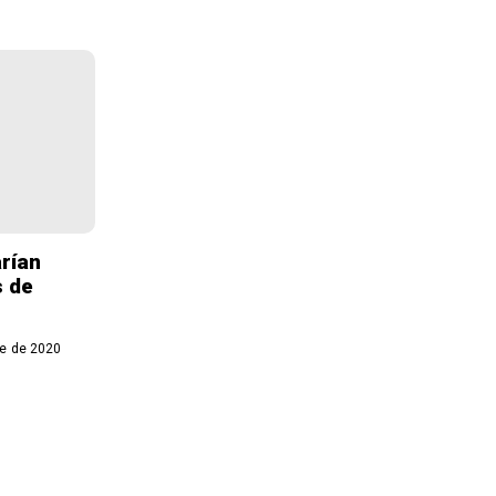
rían
s de
e de 2020