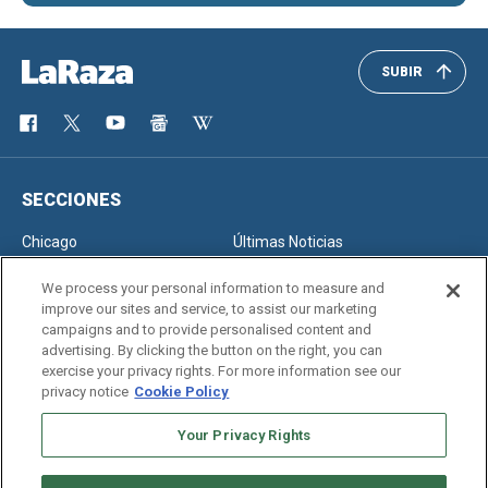
SUBIR
SECCIONES
Chicago
Últimas Noticias
Inmigración
Opinión
We process your personal information to measure and
improve our sites and service, to assist our marketing
campaigns and to provide personalised content and
advertising. By clicking the button on the right, you can
SERVICIOS
exercise your privacy rights. For more information see our
privacy notice
Cookie Policy
Newsletter
Horóscopo
Clasificados
Edición Impresa
Your Privacy Rights