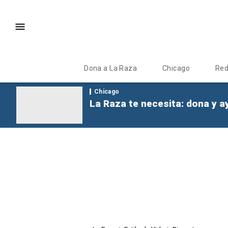
Dona a La Raza
Chicago
Re
Chicago
La Raza te necesita: dona y a