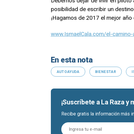
Debemos dejar de vivir en piloto
posibilidad de escribir un destin
¡Hagamos de 2017 el mejor año d
www.IsmaelCala.com/el-camino-a
En esta nota
AUTOAYUDA
BIENESTAR
I
¡Suscríbete a La Raza y
Recibe gratis la información más i