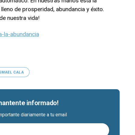
 automático. En nuestras manos está la
o lleno de prosperidad, abundancia y éxito.
e nuestra vida!
-la-abundancia
SMAEL CALA
 mantente informado!
mportante diariamente a tu email