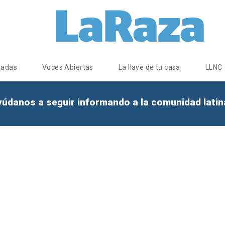
dadas
Voces Abiertas
La llave de tu casa
LLNC
yúdanos a seguir informando a la comunidad lati