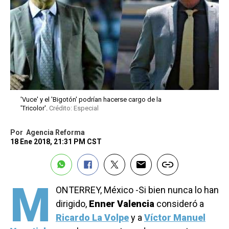
'Vuce' y el 'Bigotón' podrían hacerse cargo de la
'Tricolor'.
Crédito: Especial
Por
Agencia Reforma
18 Ene 2018, 21:31 PM CST
M
ONTERREY, México -Si bien nunca lo han
dirigido,
Enner Valencia
consideró a
Ricardo La Volpe
y a
Víctor Manuel