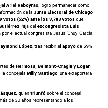
jal
Ariel Reboyras
, logró permanecer como
información de la
Junta Electoral de Chicago
9 votos (52%) ante los 3,703 votos
que
Gutiérrez
, hija del
excongresista Luis
 por el actual congresista Jesús ‘Chuy’ García.
Raymond López
, tras recibir el
apoyo de 59%
artes de
Hermosa, Belmont-Cragin y Logan
 la concejala
Milly Santiago
, una exreportera
Vásquez
, quien
triunfó
sobre el concejal
 más de 30 años representando a los