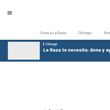
Dona a La Raza
Chicago
Re
Chicago
La Raza te necesita: dona y a