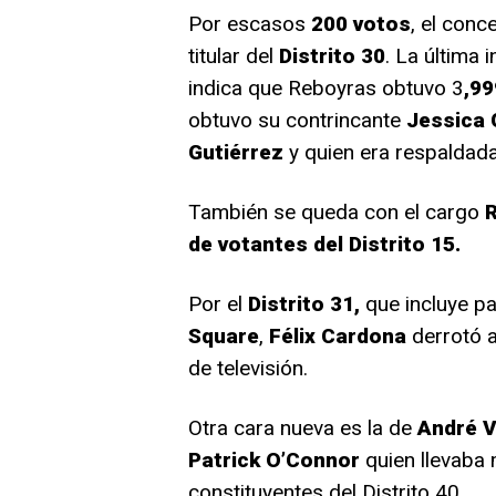
Por escasos
200 votos
, el conce
titular del
Distrito 30
. La última 
indica que Reboyras obtuvo 3
,99
obtuvo su contrincante
Jessica 
Gutiérrez
y quien era respaldada
También se queda con el cargo
de votantes del Distrito 15.
Por el
Distrito 31,
que incluye p
Square
,
Félix Cardona
derrotó a
de televisión.
Otra cara nueva es la de
André 
Patrick O’Connor
quien llevaba
constituyentes del Distrito 40.