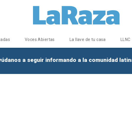
dadas
Voces Abiertas
La llave de tu casa
LLNC
yúdanos a seguir informando a la comunidad lati