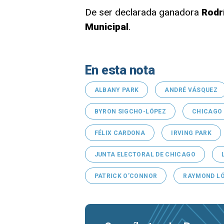
De ser declarada ganadora
Rodr
Municipal
.
En esta nota
ALBANY PARK
ANDRÉ VÁSQUEZ
BYRON SIGCHO-LÓPEZ
CHICAGO
FÉLIX CARDONA
IRVING PARK
JUNTA ELECTORAL DE CHICAGO
PATRICK O’CONNOR
RAYMOND L