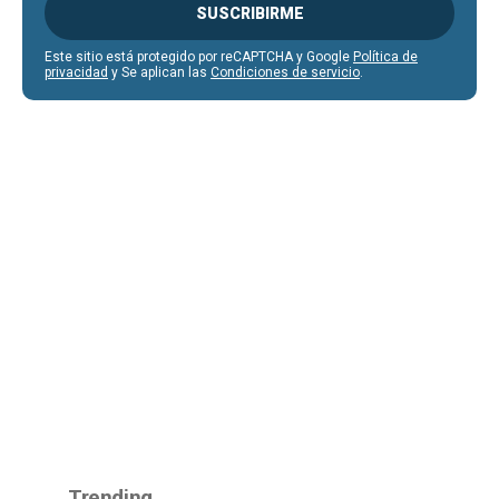
SUSCRIBIRME
Este sitio está protegido por reCAPTCHA y Google
Política de
privacidad
y Se aplican las
Condiciones de servicio
.
Trending