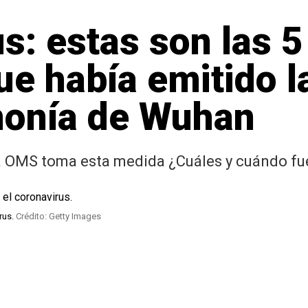
s: estas son las 
ue había emitido 
monía de Wuhan
la OMS toma esta medida ¿Cuáles y cuándo fu
rus.
Crédito: Getty Images