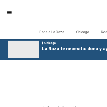
Dona a La Raza
Chicago
Re
Chicago
La Raza te necesita: dona y a