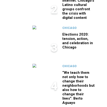
internet: Chicago’s
Latino cultural
2
groups confront
the crisis with
digital content
CHICAGO
Elections 2020:
tension, action,
and celebration in
3
Chicago
CHICAGO
“We teach them
not only how to
change their
4
neighborhoods but
also how to
change their
lives”: Berto
Aguayo