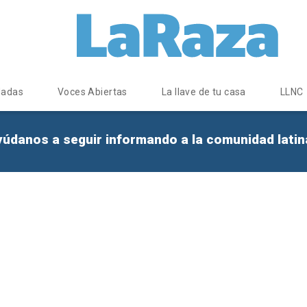
dadas
Voces Abiertas
La llave de tu casa
LLNC
yúdanos a seguir informando a la comunidad lati