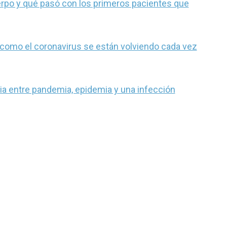
uerpo y qué pasó con los primeros pacientes que
 como el coronavirus se están volviendo cada vez
cia entre pandemia, epidemia y una infección