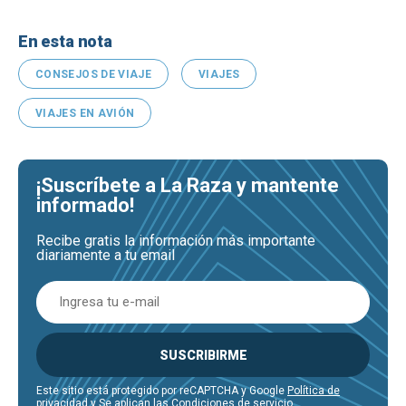
En esta nota
CONSEJOS DE VIAJE
VIAJES
VIAJES EN AVIÓN
¡Suscríbete a La Raza y mantente
informado!
Recibe gratis la información más importante
diariamente a tu email
SUSCRIBIRME
Este sitio está protegido por reCAPTCHA y Google
Política de
privacidad
y Se aplican las
Condiciones de servicio
.