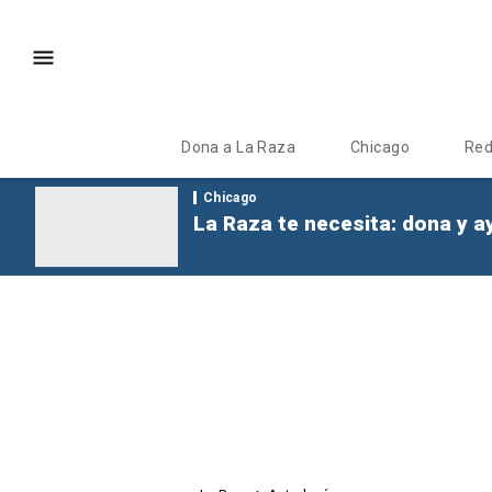
Dona a La Raza
Chicago
Re
Chicago
La Raza te necesita: dona y a