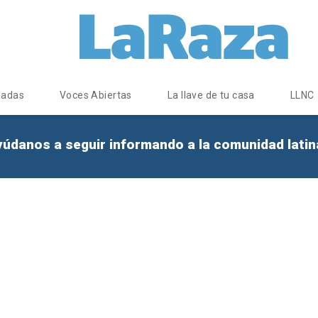
dadas
Voces Abiertas
La llave de tu casa
LLNC
yúdanos a seguir informando a la comunidad lati