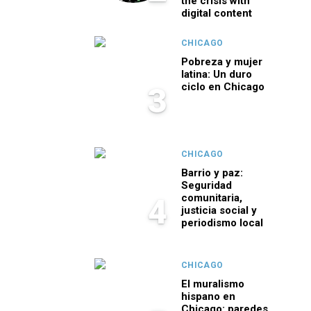
the crisis with
digital content
CHICAGO
Pobreza y mujer
latina: Un duro
ciclo en Chicago
3
CHICAGO
Barrio y paz:
Seguridad
comunitaria,
4
justicia social y
periodismo local
CHICAGO
El muralismo
hispano en
Chicago: paredes