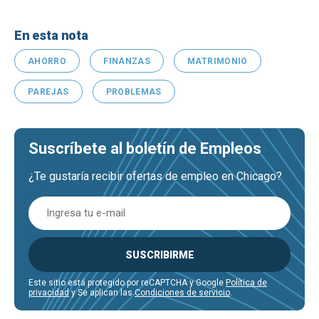
En esta nota
AHORRO
FINANZAS
MATRIMONIO
PAREJAS
PROBLEMAS
Suscríbete al boletín de Empleos
¿Te gustaría recibir ofertas de empleo en Chicago?
SUSCRIBIRME
Este sitio está protegido por reCAPTCHA y Google
Política de
privacidad
y Se aplican las
Condiciones de servicio
.