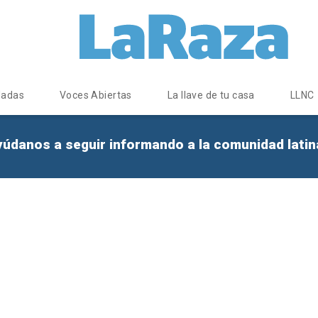
dadas
Voces Abiertas
La llave de tu casa
LLNC
yúdanos a seguir informando a la comunidad lati