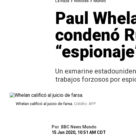
La Raza
Noticias
Mundo
Paul Whela
condenó Ru
“espionaje
Un exmarine estadounidens
trabajos forzosos por espi
Whelan calificó al juicio de farsa.
Crédito: AFP
Por
BBC News Mundo
15 Jun 2020, 10:51 AM CDT