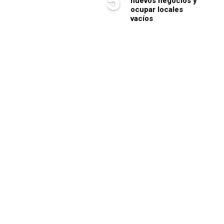
5
nuevos negocios y
ocupar locales
vacíos