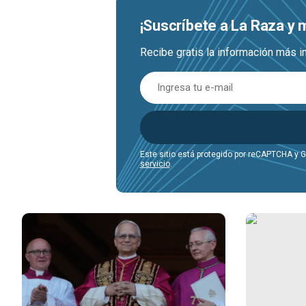
¡Suscríbete a La Raza y
Recibe gratis la información más i
Este sitio está protegido por reCAPTCHA y 
servicio
.