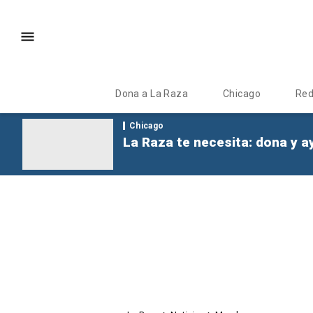
Dona a La Raza
Chicago
Re
Chicago
La Raza te necesita: dona y a