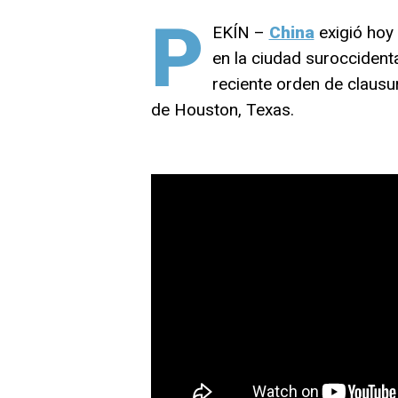
P
EKÍN –
China
exigió hoy
en la ciudad suroccident
reciente orden de clausur
de Houston, Texas.