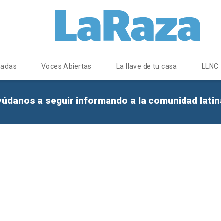
dadas
Voces Abiertas
La llave de tu casa
LLNC
yúdanos a seguir informando a la comunidad lati