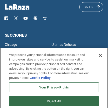
SUBIR
SECCIONES
Chicago
Últimas Noticias
Inmigración
Opinión
We process your personal information to measure and
improve our sites and service, to assist our marketing
campaigns and to provide personalised content and
advertising. By clicking the button on the right, you can
SERVICIOS
exercise your privacy rights. For more information see our
privacy notice
Cookie Policy
Newsletter
Horóscopo
Clasificados
Edición Impresa
Your Privacy Rights
Reject All
Copyright © 2026. All rights reserved