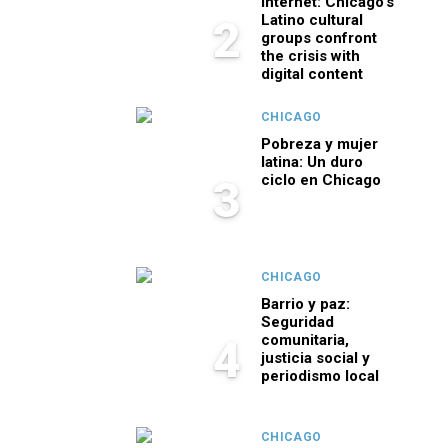
internet: Chicago’s
Latino cultural
2
groups confront
the crisis with
digital content
CHICAGO
Pobreza y mujer
latina: Un duro
ciclo en Chicago
3
CHICAGO
Barrio y paz:
Seguridad
comunitaria,
4
justicia social y
periodismo local
CHICAGO