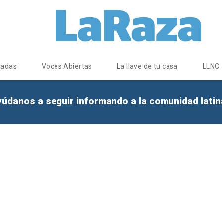
dadas
Voces Abiertas
La llave de tu casa
LLNC
yúdanos a seguir informando a la comunidad lati