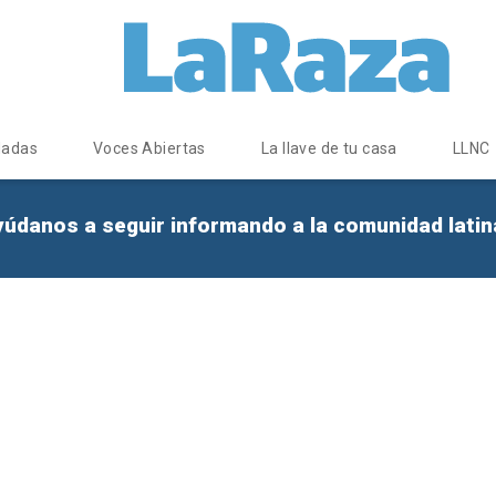
dadas
Voces Abiertas
La llave de tu casa
LLNC
yúdanos a seguir informando a la comunidad lati