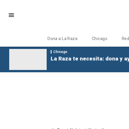
Dona a La Raza
Chicago
Re
Chicago
La Raza te necesita: dona y a