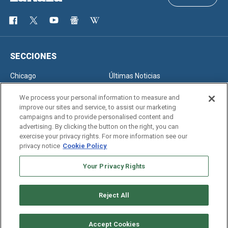
SECCIONES
Chicago
Últimas Noticias
Inmigración
Opinión
We process your personal information to measure and
improve our sites and service, to assist our marketing
campaigns and to provide personalised content and
advertising. By clicking the button on the right, you can
SERVICIOS
exercise your privacy rights. For more information see our
privacy notice
Cookie Policy
Newsletter
Horóscopo
Clasificados
Edición Impresa
Your Privacy Rights
Reject All
Copyright © 2026. All rights reserved
Accept Cookies