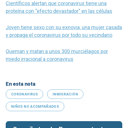
Científicos alertan que coronavirus tiene una
proteína con “efecto devastador” en las células
Joven tiene sexo con su exnovia, una mujer casada
y propaga el coronavirus por todo su vecindario
Queman y matan a unos 300 murciélagos por
miedo irracional a coronavirus
En esta nota
CORONAVIRUS
INMIGRACIÓN
NIÑOS NO ACOMPAÑADOS