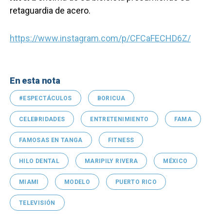
retaguardia de acero.
https://www.instagram.com/p/CFCaFECHD6Z/
En esta nota
#ESPECTÁCULOS
BORICUA
CELEBRIDADES
ENTRETENIMIENTO
FAMA
FAMOSAS EN TANGA
FITNESS
HILO DENTAL
MARIPILY RIVERA
MÉXICO
MIAMI
MODELO
PUERTO RICO
TELEVISIÓN